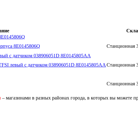
ание
Скла
 8E0145806Q
орпуса 8E0145806Q
Станционная 3
левый с датчиком 038906051D 8E0145805AA
 TFSI левый с датчиком 038906051D 8E0145805AA
Станционная 3
Станционная 3
и
– магазинами в разных районах города, в которых вы можете п