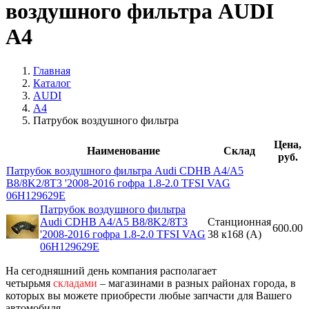
воздушного фильтра AUDI
A4
Главная
Каталог
AUDI
A4
Патрубок воздушного фильтра
Цена,
Наименование
Склад
руб.
Патрубок воздушного фильтра Audi CDHB A4/A5
B8/8K2/8T3 '2008-2016 гофра 1.8-2.0 TFSI VAG
06H129629E
Патрубок воздушного фильтра
Audi CDHB A4/A5 B8/8K2/8T3
Станционная
600.00
'2008-2016 гофра 1.8-2.0 TFSI VAG
38 к168 (A)
06H129629E
На сегодняшний день компания располагает
четырьмя
складами
– магазинами в разных районах города, в
которых вы можете приобрести любые запчасти для Вашего
автомобиля.