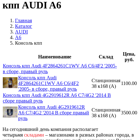
кпп AUDI A6
Главная
Каталог
AUDI
A6
Консоль кпп
Цена,
Наименование
Склад
руб.
Консоль кпп Audi 4F2864261C1WV A6 C6/4F2 '2005-
в сборе, правый руль
Консоль кпп Audi
Станционная
4F2864261C1WV A6 C6/4F2
1100.00
38 к168 (A)
'2005- в сборе, правый руль
Консоль кпп Audi 4G2919612R A6 C7/4G2 '2014 В
сборе правый руль
Консоль кпп Audi 4G2919612R
Станционная
A6 C7/4G2 '2014 В сборе правый
3500.00
38 к168 (A)
руль
На сегодняшний день компания располагает
четырьмя
складами
– магазинами в разных районах города, в