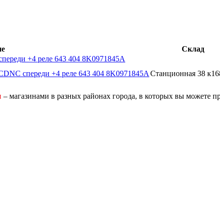
ие
Склад
переди +4 реле 643 404 8K0971845A
CDNC спереди +4 реле 643 404 8K0971845A
Станционная 38 к16
и
– магазинами в разных районах города, в которых вы можете п