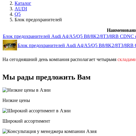
Каталог
AUDI
Q5
Блок предохранителей
Наименован
Блок предохранителей Audi A4/A5/Q5 B8/8K2/8T3/8RB CDNC с
Блок предохранителей Audi A4/A5/Q5 B8/8K2/8T3/8RB 
На сегодняшний день компания располагает четырьмя
складам
Мы рады предложить Вам
Низкие цены
Широкий ассортимент