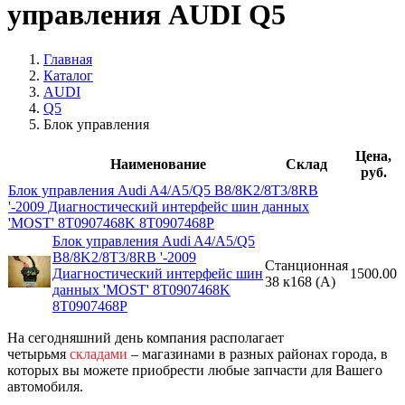
управления AUDI Q5
Главная
Каталог
AUDI
Q5
Блок управления
Цена,
Наименование
Склад
руб.
Блок управления Audi A4/A5/Q5 B8/8K2/8T3/8RB
'-2009 Диагностический интерфейс шин данных
'MOST' 8T0907468K 8T0907468P
Блок управления Audi A4/A5/Q5
B8/8K2/8T3/8RB '-2009
Станционная
Диагностический интерфейс шин
1500.00
38 к168 (A)
данных 'MOST' 8T0907468K
8T0907468P
На сегодняшний день компания располагает
четырьмя
складами
– магазинами в разных районах города, в
которых вы можете приобрести любые запчасти для Вашего
автомобиля.