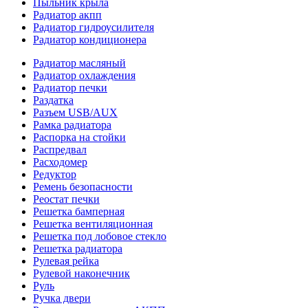
Пыльник крыла
Радиатор акпп
Радиатор гидроусилителя
Радиатор кондиционера
Радиатор масляный
Радиатор охлаждения
Радиатор печки
Раздатка
Разъем USB/AUX
Рамка радиатора
Распорка на стойки
Распредвал
Расходомер
Редуктор
Ремень безопасности
Реостат печки
Решетка бамперная
Решетка вентиляционная
Решетка под лобовое стекло
Решетка радиатора
Рулевая рейка
Рулевой наконечник
Руль
Ручка двери