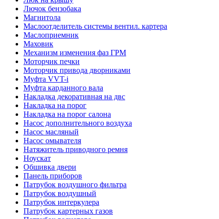
Лючок бензобака
Магнитола
Маслоотделитель системы вентил. картера
Маслоприемник
Маховик
Механизм изменения фаз ГРМ
Моторчик печки
Моторчик привода дворниками
Муфта VVT-i
Муфта карданного вала
Накладка декоративная на двс
Накладка на порог
Накладка на порог салона
Насос дополнительного воздуха
Насос масляный
Насос омывателя
Натяжитель приводного ремня
Ноускат
Обшивка двери
Панель приборов
Патрубок воздушного фильтра
Патрубок воздушный
Патрубок интеркулера
Патрубок картерных газов