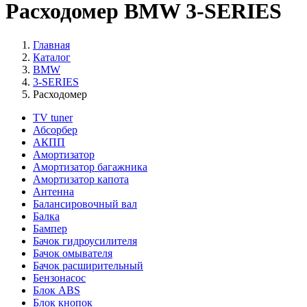
Расходомер BMW 3-SERIES
Главная
Каталог
BMW
3-SERIES
Расходомер
TV tuner
Абсорбер
АКПП
Амортизатор
Амортизатор багажника
Амортизатор капота
Антенна
Балансировочный вал
Балка
Бампер
Бачок гидроусилителя
Бачок омывателя
Бачок расширительный
Бензонасос
Блок ABS
Блок кнопок