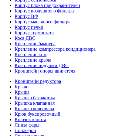
Корпус блока предохранителей
Корпус воздушного фильтра
Корпус ВФ
Корпус масляного фильтра
Корпус печки
Корпус термостата
Коса ДВС
Крепление бампера
Крепление компрессора кондиционера
Крепление кпп
Крепление крыла
Крепление подушки ДВС
Кронштейн опоры двигателя
Кронштейн редуктора
Крыло
Крыша
Крышка багажника
Крышка клапанная
Крышка коленвала
Крюк буксировочный
Крючок капота
Линза фары
Лонжерон
Люк на крышу