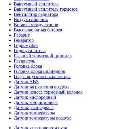
Вакуумный усилитель
Вакуумный усилитель тормозов
Вентилятор радиатора
Воздухозаборник
Вставка между стопов
Высоковольтная батарея
Габарит
Генератор
Гидромуфта
Гидроусилитель
Главный тормозной цилиндр
Глушитель
Головка блока
Головка блока цилиндров
Гофра впускного коллектора
Датчик ABS
Датчик загрязнения воздуха
Датчик износа тормозный колодок
Датчик кислородный
Датчик кондиционера
Датчик распредвала
Датчик температуры
Датчик температуры воздуха
Датчик угла поворота руля