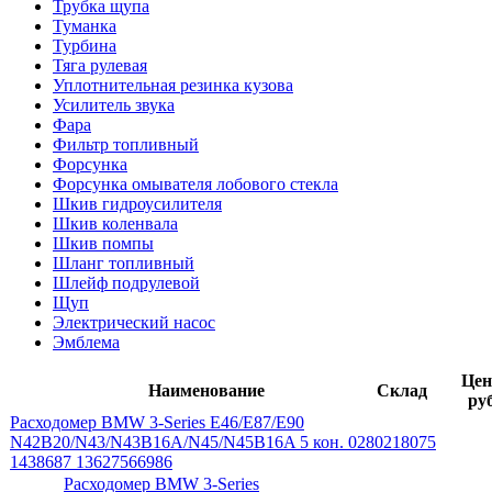
Трубка щупа
Туманка
Турбина
Тяга рулевая
Уплотнительная резинка кузова
Усилитель звука
Фара
Фильтр топливный
Форсунка
Форсунка омывателя лобового стекла
Шкив гидроусилителя
Шкив коленвала
Шкив помпы
Шланг топливный
Шлейф подрулевой
Щуп
Электрический насос
Эмблема
Цен
Наименование
Склад
руб
Расходомер BMW 3-Series E46/E87/E90
N42B20/N43/N43B16A/N45/N45B16A 5 кон. 0280218075
1438687 13627566986
Расходомер BMW 3-Series