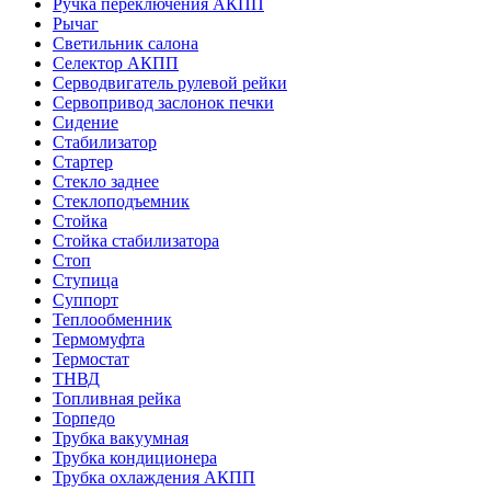
Ручка переключения АКПП
Рычаг
Светильник салона
Селектор АКПП
Серводвигатель рулевой рейки
Сервопривод заслонок печки
Сидение
Стабилизатор
Стартер
Стекло заднее
Стеклоподъемник
Стойка
Стойка стабилизатора
Стоп
Ступица
Суппорт
Теплообменник
Термомуфта
Термостат
ТНВД
Топливная рейка
Торпедо
Трубка вакуумная
Трубка кондиционера
Трубка охлаждения АКПП