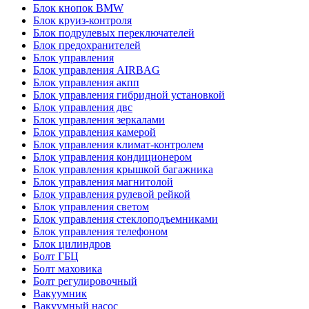
Блок кнопок BMW
Блок круиз-контроля
Блок подрулевых переключателей
Блок предохранителей
Блок управления
Блок управления AIRBAG
Блок управления акпп
Блок управления гибридной установкой
Блок управления двс
Блок управления зеркалами
Блок управления камерой
Блок управления климат-контролем
Блок управления кондиционером
Блок управления крышкой багажника
Блок управления магнитолой
Блок управления рулевой рейкой
Блок управления светом
Блок управления стеклоподъемниками
Блок управления телефоном
Блок цилиндров
Болт ГБЦ
Болт маховика
Болт регулировочный
Вакуумник
Вакуумный насос