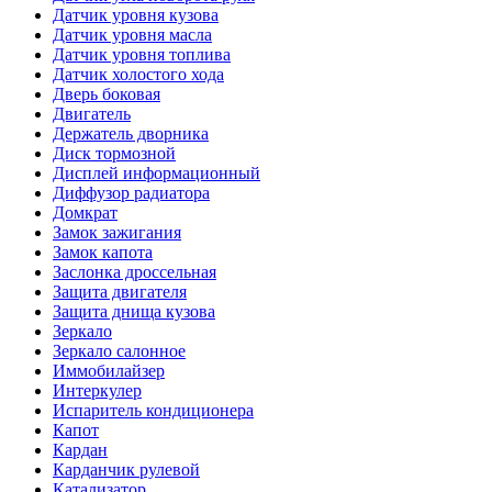
Датчик уровня кузова
Датчик уровня масла
Датчик уровня топлива
Датчик холостого хода
Дверь боковая
Двигатель
Держатель дворника
Диск тормозной
Дисплей информационный
Диффузор радиатора
Домкрат
Замок зажигания
Замок капота
Заслонка дроссельная
Защита двигателя
Защита днища кузова
Зеркало
Зеркало салонное
Иммобилайзер
Интеркулер
Испаритель кондиционера
Капот
Кардан
Карданчик рулевой
Катализатор