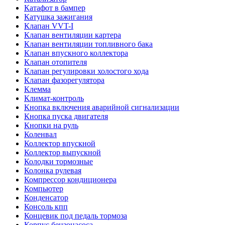
Катафот в бампер
Катушка зажигания
Клапан VVT-I
Клапан вентиляции картера
Клапан вентиляции топливного бака
Клапан впускного коллектора
Клапан отопителя
Клапан регулировки холостого хода
Клапан фазорегулятора
Клемма
Климат-контроль
Кнопка включения аварийной сигнализации
Кнопка пуска двигателя
Кнопки на руль
Коленвал
Коллектор впускной
Коллектор выпускной
Колодки тормозные
Колонка рулевая
Компрессор кондиционера
Компьютер
Конденсатор
Консоль кпп
Концевик под педаль тормоза
Корпус бензонасоса