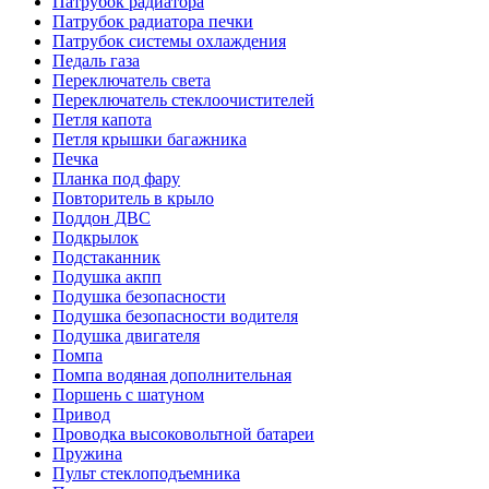
Патрубок радиатора
Патрубок радиатора печки
Патрубок системы охлаждения
Педаль газа
Переключатель света
Переключатель стеклоочистителей
Петля капота
Петля крышки багажника
Печка
Планка под фару
Повторитель в крыло
Поддон ДВС
Подкрылок
Подстаканник
Подушка акпп
Подушка безопасности
Подушка безопасности водителя
Подушка двигателя
Помпа
Помпа водяная дополнительная
Поршень с шатуном
Привод
Проводка высоковольтной батареи
Пружина
Пульт стеклоподъемника