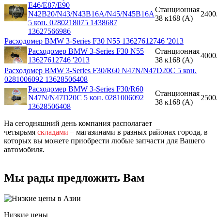
E46/E87/E90
Станционная
N42B20/N43/N43B16A/N45/N45B16A
2400
38 к168 (A)
5 кон. 0280218075 1438687
13627566986
Расходомер BMW 3-Series F30 N55 13627612746 '2013
Расходомер BMW 3-Series F30 N55
Станционная
4000
13627612746 '2013
38 к168 (A)
Расходомер BMW 3-Series F30/R60 N47N/N47D20C 5 кон.
0281006092 13628506408
Расходомер BMW 3-Series F30/R60
Станционная
N47N/N47D20C 5 кон. 0281006092
2500
38 к168 (A)
13628506408
На сегодняшний день компания располагает
четырьмя
складами
– магазинами в разных районах города, в
которых вы можете приобрести любые запчасти для Вашего
автомобиля.
Мы рады предложить Вам
Низкие цены