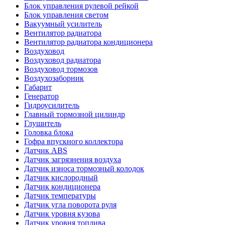
Блок управления рулевой рейкой
Блок управления светом
Вакуумный усилитель
Вентилятор радиатора
Вентилятор радиатора кондиционера
Воздуховод
Воздуховод радиатора
Воздуховод тормозов
Воздухозаборник
Габарит
Генератор
Гидроусилитель
Главный тормозной цилиндр
Глушитель
Головка блока
Гофра впускного коллектора
Датчик ABS
Датчик загрязнения воздуха
Датчик износа тормозный колодок
Датчик кислородный
Датчик кондиционера
Датчик температуры
Датчик угла поворота руля
Датчик уровня кузова
Датчик уровня топлива