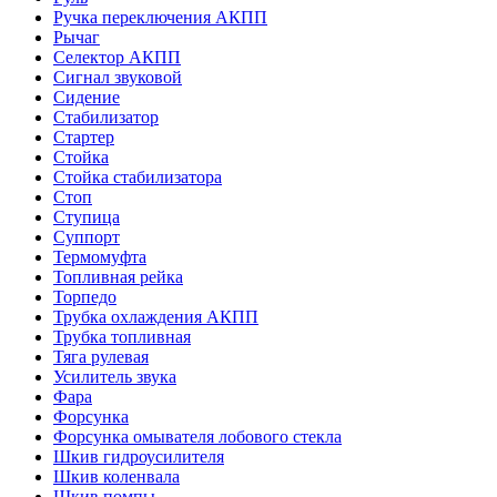
Ручка переключения АКПП
Рычаг
Селектор АКПП
Сигнал звуковой
Сидение
Стабилизатор
Стартер
Стойка
Стойка стабилизатора
Стоп
Ступица
Суппорт
Термомуфта
Топливная рейка
Торпедо
Трубка охлаждения АКПП
Трубка топливная
Тяга рулевая
Усилитель звука
Фара
Форсунка
Форсунка омывателя лобового стекла
Шкив гидроусилителя
Шкив коленвала
Шкив помпы