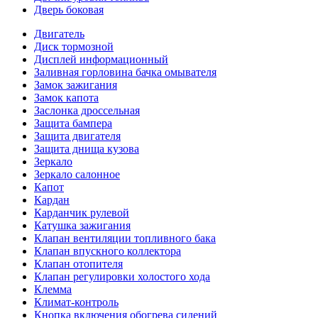
Дверь боковая
Двигатель
Диск тормозной
Дисплей информационный
Заливная горловина бачка омывателя
Замок зажигания
Замок капота
Заслонка дроссельная
Защита бампера
Защита двигателя
Защита днища кузова
Зеркало
Зеркало салонное
Капот
Кардан
Карданчик рулевой
Катушка зажигания
Клапан вентиляции топливного бака
Клапан впускного коллектора
Клапан отопителя
Клапан регулировки холостого хода
Клемма
Климат-контроль
Кнопка включения обогрева сидений