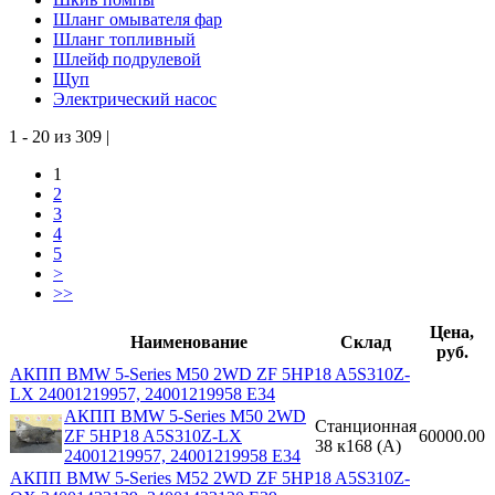
Шланг омывателя фар
Шланг топливный
Шлейф подрулевой
Щуп
Электрический насос
1 - 20 из 309 |
1
2
3
4
5
>
>>
Цена,
Наименование
Склад
руб.
АКПП BMW 5-Series M50 2WD ZF 5HP18 A5S310Z-
LX 24001219957, 24001219958 E34
АКПП BMW 5-Series M50 2WD
Станционная
ZF 5HP18 A5S310Z-LX
60000.00
38 к168 (A)
24001219957, 24001219958 E34
АКПП BMW 5-Series M52 2WD ZF 5HP18 A5S310Z-