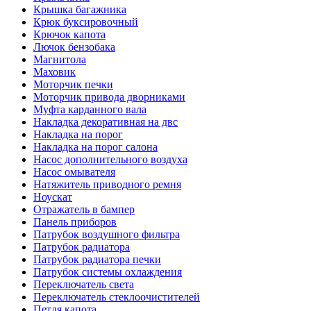
Крышка багажника
Крюк буксировочный
Крючок капота
Лючок бензобака
Магнитола
Маховик
Моторчик печки
Моторчик привода дворниками
Муфта карданного вала
Накладка декоративная на двс
Накладка на порог
Накладка на порог салона
Насос дополнительного воздуха
Насос омывателя
Натяжитель приводного ремня
Ноускат
Отражатель в бампер
Панель приборов
Патрубок воздушного фильтра
Патрубок радиатора
Патрубок радиатора печки
Патрубок системы охлаждения
Переключатель света
Переключатель стеклоочистителей
Петля капота