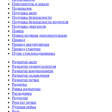
Повторитель в крыло
Подкрылок
Подушка акпп
Подушка безопасности
Подушка безопасности водителя
Подушка двигателя
Помпа
Помпа водяная дополнительная
Привод
Провод аккумулятора
Провод стартера
Пульт стеклоподъемника
Радиатор акпп
Радиатор гидроусилителя
Радиатор кондиционера
Радиатор охлаждения
Радиатор печки
Раздатка
Рамка радиатора
Расходомер
Редуктор
Реостат печки
Рулевая рейка
Руль