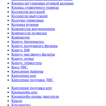
Кнопка регулировки рулевой колонки
Кнопка стояночного тормоза
Коллектор впускной
Коллектор выпускной
Колодки тормозные
Колонка рулевая
Компрессор кондиционера
Компрессор подвески
Компьютер
Корпус бензонасоса
Корпус воздушного фильтра
Корпус ВФ
Корпус масляного фильтра
Корпус печки
Корпус термостата
Коса ДВС
Крепление бампера
Крепление кпп
Крепление подушки ДВС
Крепление подушки кпп
Кронштейн кпп
Кронштейн опоры двигателя
Крыло
Крыльчатка