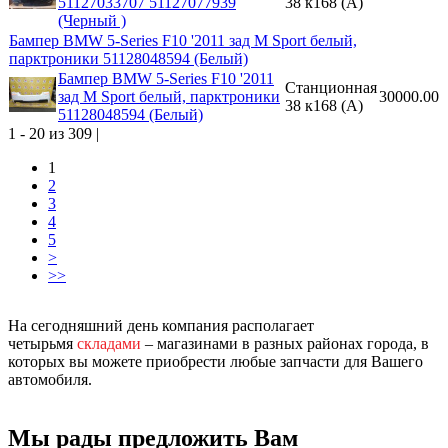
51127033707 51127077939
38 к168 (A)
(Черный )
Бампер BMW 5-Series F10 '2011 зад M Sport белый,
парктроники 51128048594 (Белый)
Бампер BMW 5-Series F10 '2011
Станционная
зад M Sport белый, парктроники
30000.00
38 к168 (A)
51128048594 (Белый)
1 - 20 из 309 |
1
2
3
4
5
>
>>
На сегодняшний день компания располагает
четырьмя
складами
– магазинами в разных районах города, в
которых вы можете приобрести любые запчасти для Вашего
автомобиля.
Мы рады предложить Вам