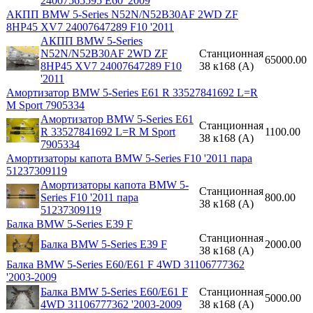
24007565595 E60 '2009
АКПП BMW 5-Series N52N/N52B30AF 2WD ZF
8HP45 XV7 24007647289 F10 '2011
АКПП BMW 5-Series
N52N/N52B30AF 2WD ZF
Станционная
65000.00
8HP45 XV7 24007647289 F10
38 к168 (A)
'2011
Амортизатор BMW 5-Series E61 R 33527841692 L=R
M Sport 7905334
Амортизатор BMW 5-Series E61
Станционная
R 33527841692 L=R M Sport
1100.00
38 к168 (A)
7905334
Амортизаторы капота BMW 5-Series F10 '2011 пара
51237309119
Амортизаторы капота BMW 5-
Станционная
Series F10 '2011 пара
800.00
38 к168 (A)
51237309119
Балка BMW 5-Series E39 F
Станционная
Балка BMW 5-Series E39 F
2000.00
38 к168 (A)
Балка BMW 5-Series E60/E61 F 4WD 31106777362
'2003-2009
Балка BMW 5-Series E60/E61 F
Станционная
5000.00
4WD 31106777362 '2003-2009
38 к168 (A)