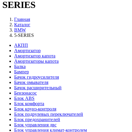
SERIES
Главная
Каталог
BMW
5-SERIES
АКПП
Амортизатор
Амортизатор капота
Амортизаторы капота
Балка
Бампер
Бачок гидроусилителя
Бачок омывателя
Бачок расширительный
Бензонасос
Блок ABS
Блок комфорта
Блок круиз-контроля
Блок подрулевых переключателей
Блок предохранителей
Блок управления двс
Блок управления климат-контролем