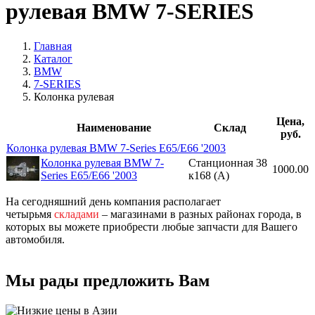
рулевая BMW 7-SERIES
Главная
Каталог
BMW
7-SERIES
Колонка рулевая
Цена,
Наименование
Склад
руб.
Колонка рулевая BMW 7-Series E65/E66 '2003
Колонка рулевая BMW 7-
Станционная 38
1000.00
Series E65/E66 '2003
к168 (A)
На сегодняшний день компания располагает
четырьмя
складами
– магазинами в разных районах города, в
которых вы можете приобрести любые запчасти для Вашего
автомобиля.
Мы рады предложить Вам