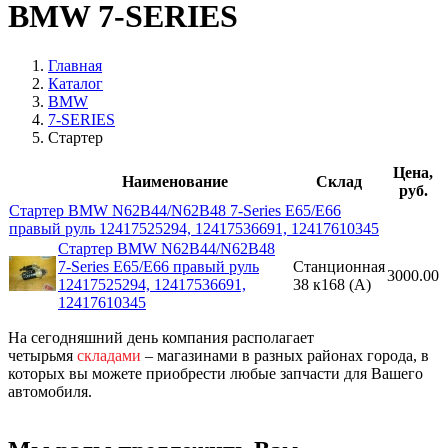
BMW 7-SERIES
Главная
Каталог
BMW
7-SERIES
Стартер
Цена,
Наименование
Склад
руб.
Стартер BMW N62B44/N62B48 7-Series E65/E66
правый руль 12417525294, 12417536691, 12417610345
Стартер BMW N62B44/N62B48
7-Series E65/E66 правый руль
Станционная
3000.00
12417525294, 12417536691,
38 к168 (A)
12417610345
На сегодняшний день компания располагает
четырьмя
складами
– магазинами в разных районах города, в
которых вы можете приобрести любые запчасти для Вашего
автомобиля.