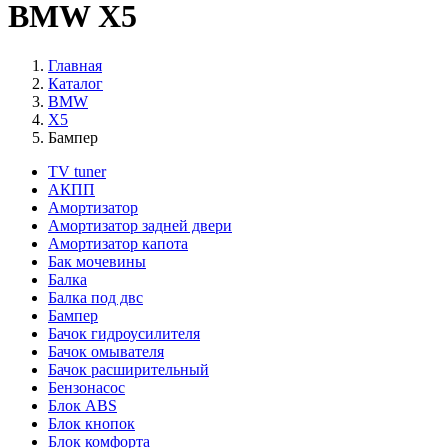
BMW X5
Главная
Каталог
BMW
X5
Бампер
TV tuner
АКПП
Амортизатор
Амортизатор задней двери
Амортизатор капота
Бак мочевины
Балка
Балка под двс
Бампер
Бачок гидроусилителя
Бачок омывателя
Бачок расширительный
Бензонасос
Блок ABS
Блок кнопок
Блок комфорта