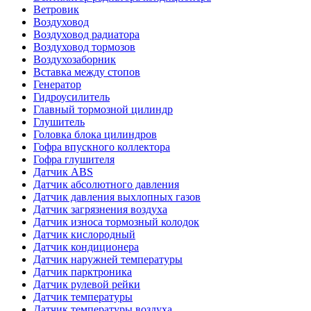
Ветровик
Воздуховод
Воздуховод радиатора
Воздуховод тормозов
Воздухозаборник
Вставка между стопов
Генератор
Гидроусилитель
Главный тормозной цилиндр
Глушитель
Головка блока цилиндров
Гофра впускного коллектора
Гофра глушителя
Датчик ABS
Датчик абсолютного давления
Датчик давления выхлопных газов
Датчик загрязнения воздуха
Датчик износа тормозный колодок
Датчик кислородный
Датчик кондиционера
Датчик наружней температуры
Датчик парктроника
Датчик рулевой рейки
Датчик температуры
Датчик температуры воздуха