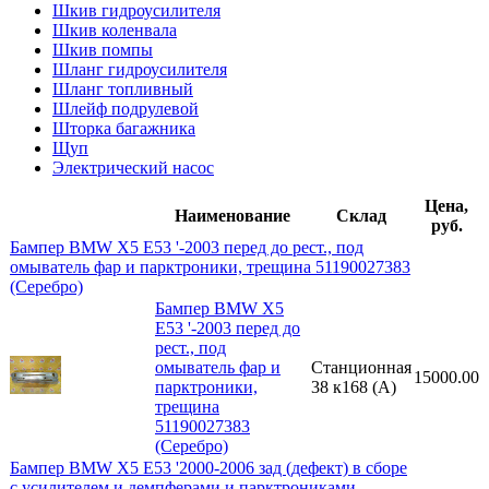
Шкив гидроусилителя
Шкив коленвала
Шкив помпы
Шланг гидроусилителя
Шланг топливный
Шлейф подрулевой
Шторка багажника
Щуп
Электрический насос
Цена,
Наименование
Склад
руб.
Бампер BMW X5 E53 '-2003 перед до рест., под
омыватель фар и парктроники, трещина 51190027383
(Серебро)
Бампер BMW X5
E53 '-2003 перед до
рест., под
омыватель фар и
Станционная
15000.00
парктроники,
38 к168 (A)
трещина
51190027383
(Серебро)
Бампер BMW X5 E53 '2000-2006 зад (дефект) в сборе
с усилителем и демпферами и парктрониками