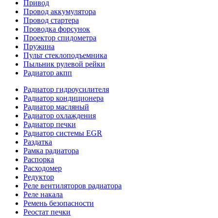
Привод
Провод аккумулятора
Провод стартера
Проводка форсунок
Проектор спидометра
Пружина
Пульт стеклоподъемника
Пыльник рулевой рейки
Радиатор акпп
Радиатор гидроусилителя
Радиатор кондиционера
Радиатор масляный
Радиатор охлаждения
Радиатор печки
Радиатор системы EGR
Раздатка
Рамка радиатора
Распорка
Расходомер
Редуктор
Реле вентиляторов радиатора
Реле накала
Ремень безопасности
Реостат печки