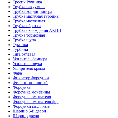
Тросик Ручника
Трубка вакуумная
Трубка кондиционера
Трубка масляная турбины
Трубка маслянная
Трубка обратки
Трубка охлаждения АКПП
Трубка тормозная
Трубка щупа
Туманка
Турбина
Тяга рулевая
Усилитель бампера
Усилитель звука
Уширитель крыла
Фара
Фиксатор форсунки
Фильтр топливный
Форсунка
Форсунка мочевины
Форсунка омывателя
Форсунка омывателя фар
Форсунки масляные
Шарнир 5-й двери
Шарнир двери