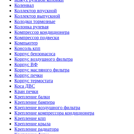
Коленвал
Коллектор впускной
Коллектор выпускной
Колодки тормозные
Колонка рулевая
Компрессор кондиционера
Компрессор подвески
Компьютер
Консоль кпп
Корпус бензонасоса
Корпус воздушного фильтра
Корпус ВФ
Корпус масляного фильтра
Корпус печки
Корпус термостата
Коса ДВС
Кран печки
Крепление балки
Крепление бампера
Крепление воздушного фильтра
Крепление компрессора кондиционера
Крепление кпп
Крепление крыла
Крепление радиатора