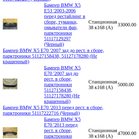
Бампер BMW X5
E53 '2003-2006
перед рестайлинг в
сборе, туманки,
Станционная
33000.00
омыватели фар,
38 к168 (A)
парктроники
51117129297
(Черный)
Бампер BMW X5 E70 '2007 зад до рест. в сборе,
парктроники 51127158438, 51127178280 (Не
крашенный)
Бампер BMW X5
E70 '2007 зад до
рест. в сборе,
Станционная
парктроники
5000.00
38 к168 (A)
51127158438,
51127178280 (Не
крашенный)
Бампер BMW X5 E70 '2013 перед рест. в сборе,
парктроники 51117222716 (Черный)
Бампер BMW X5
E70 '2013 перед
рест. в сборе,
Станционная
47000.00
парктроники
38 к168 (A)