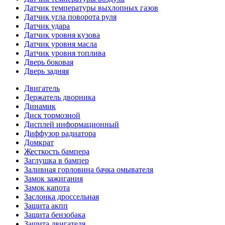
Датчик температуры выхлопных газов
Датчик угла поворота руля
Датчик удара
Датчик уровня кузова
Датчик уровня масла
Датчик уровня топлива
Дверь боковая
Дверь задняя
Двигатель
Держатель дворника
Динамик
Диск тормозной
Дисплей информационный
Диффузор радиатора
Домкрат
Жесткость бампера
Заглушка в бампер
Заливная горловина бачка омывателя
Замок зажигания
Замок капота
Заслонка дроссельная
Защита акпп
Защита бензобака
Защита двигателя