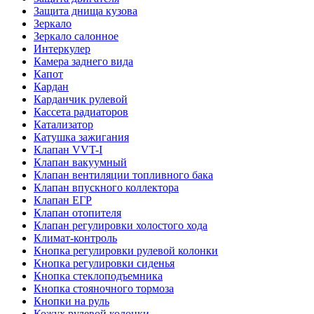
Защита днища кузова
Зеркало
Зеркало салонное
Интеркулер
Камера заднего вида
Капот
Кардан
Карданчик рулевой
Кассета радиаторов
Катализатор
Катушка зажигания
Клапан VVT-I
Клапан вакуумный
Клапан вентиляции топливного бака
Клапан впускного коллектора
Клапан ЕГР
Клапан отопителя
Клапан регулировки холостого хода
Климат-контроль
Кнопка регулировки рулевой колонки
Кнопка регулировки сиденья
Кнопка стеклоподъемника
Кнопка стояночного тормоза
Кнопки на руль
Кожух рулевой колонки