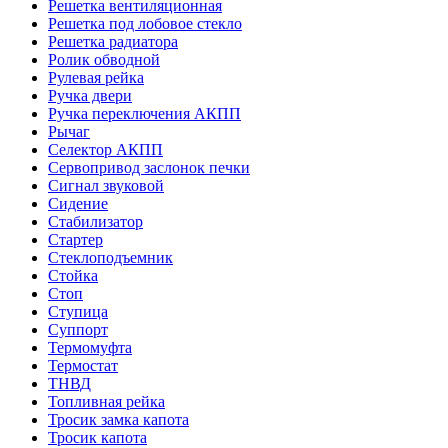
Решетка вентиляционная
Решетка под лобовое стекло
Решетка радиатора
Ролик обводной
Рулевая рейка
Ручка двери
Ручка переключения АКПП
Рычаг
Селектор АКПП
Сервопривод заслонок печки
Сигнал звуковой
Сидение
Стабилизатор
Стартер
Стеклоподъемник
Стойка
Стоп
Ступица
Суппорт
Термомуфта
Термостат
ТНВД
Топливная рейка
Тросик замка капота
Тросик капота