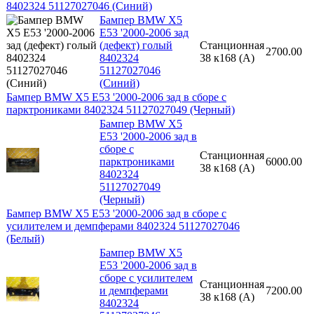
8402324 51127027046 (Синий)
Бампер BMW X5
E53 '2000-2006 зад
(дефект) голый
Станционная
2700.00
8402324
38 к168 (A)
51127027046
(Синий)
Бампер BMW X5 E53 '2000-2006 зад в сборе с
парктрониками 8402324 51127027049 (Черный)
Бампер BMW X5
E53 '2000-2006 зад в
сборе с
Станционная
парктрониками
6000.00
38 к168 (A)
8402324
51127027049
(Черный)
Бампер BMW X5 E53 '2000-2006 зад в сборе с
усилителем и демпферами 8402324 51127027046
(Белый)
Бампер BMW X5
E53 '2000-2006 зад в
сборе с усилителем
Станционная
и демпферами
7200.00
38 к168 (A)
8402324