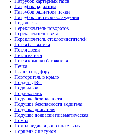
Патрубок картерных газов
Патрубок радиатора
Патрубок радиатора печки
Патрубок системы охлаждения
Педаль газа
Переключатель поворотов
Переключатель света
Переключатель стеклоочистителей
Петля багажника
Петля двери
Петля капота
Петля крышки багажника
Печка
Планка под фару
Повторитель в крыло
Поддон ДВС
Подкрылок
Подлокотник
Подушка безопасности
Подушка безопасности водителя
Подушка двигателя
Подушка подвески пневматическая
Помпа
Помпа водяная дополнительная
Поршень с шатуном