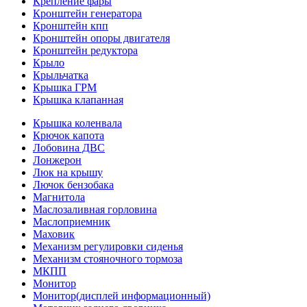
Крепление фары
Кронштейн генератора
Кронштейн кпп
Кронштейн опоры двигателя
Кронштейн редуктора
Крыло
Крыльчатка
Крышка ГРМ
Крышка клапанная
Крышка коленвала
Крючок капота
Лобовина ДВС
Лонжерон
Люк на крышу
Лючок бензобака
Магнитола
Маслозаливная горловина
Маслоприемник
Маховик
Механизм регулировки сиденья
Механизм стояночного тормоза
МКПП
Монитор
Монитор(дисплей информационный)