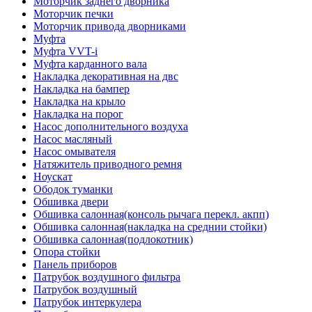
Моторчик заднего дворника
Моторчик печки
Моторчик привода дворниками
Муфта
Муфта VVT-i
Муфта карданного вала
Накладка декоративная на двс
Накладка на бампер
Накладка на крыло
Накладка на порог
Насос дополнительного воздуха
Насос масляный
Насос омывателя
Натяжитель приводного ремня
Ноускат
Ободок туманки
Обшивка двери
Обшивка салонная(консоль рычага перекл. акпп)
Обшивка салонная(накладка на среднии стойки)
Обшивка салонная(подлокотник)
Опора стойки
Панель приборов
Патрубок воздушного фильтра
Патрубок воздушный
Патрубок интеркулера