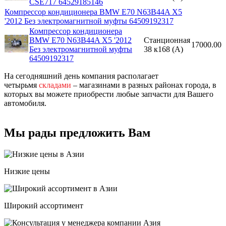
CSE717 64529185146
Компрессор кондиционера BMW E70 N63B44A X5
'2012 Без электромагнитной муфты 64509192317
Компрессор кондиционера
BMW E70 N63B44A X5 '2012
Станционная
17000.00
Без электромагнитной муфты
38 к168 (A)
64509192317
На сегодняшний день компания располагает
четырьмя
складами
– магазинами в разных районах города, в
которых вы можете приобрести любые запчасти для Вашего
автомобиля.
Мы рады предложить Вам
Низкие цены
Широкий ассортимент