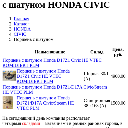
с шатуном HONDA CIVIC
Главная
Каталог
HONDA
CIVIC
Поршень с шатуном
Цена,
Наименование
Склад
руб.
Поршень с шатуном Honda D17Z1 Civic НЕ VTEC
КОМПЛЕКТ PLM
Поршень с шатуном Honda
Шорная 30/1
D17Z1 Civic НЕ VTEC
4900.00
(A)
КОМПЛЕКТ PLM
Поршень с шатуном Honda D17Z1/D17A Civic/Stream
НЕ VTEC PLM
Поршень с шатуном Honda
Станционная
D17Z1/D17A Civic/Stream НЕ
1500.00
38 к168 (A)
VTEC PLM
На сегодняшний день компания располагает
четырьмя
складами
– магазинами в разных районах города, в