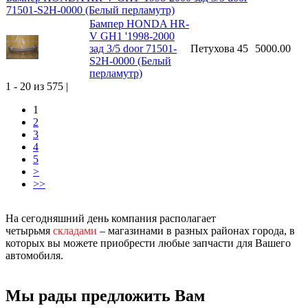
71501-S2H-0000 (Белый перламутр)
Бампер HONDA HR-
V GH1 '1998-2000
зад 3/5 door 71501-
Петухова 45
5000.00
S2H-0000 (Белый
перламутр)
1 - 20 из 575 |
1
2
3
4
5
>
>>
На сегодняшний день компания располагает
четырьмя
складами
– магазинами в разных районах города, в
которых вы можете приобрести любые запчасти для Вашего
автомобиля.
Мы рады предложить Вам