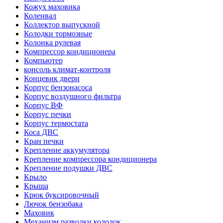
Кожух маховика
Коленвал
Коллектор выпускной
Колодки тормозные
Колонка рулевая
Компрессор кондиционера
Компьютер
консоль климат-контроля
Концевик двери
Корпус бензонасоса
Корпус воздушного фильтра
Корпус ВФ
Корпус печки
Корпус термостата
Коса ДВС
Кран печки
Крепление аккумулятора
Крепление компрессора кондиционера
Крепление подушки ДВС
Крыло
Крыша
Крюк буксировочный
Лючок бензобака
Маховик
Механизм разводки колодок