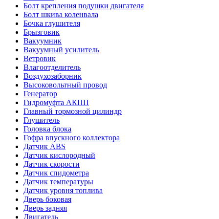
Болт крепления подушки двигателя
Болт шкива коленвала
Бочка глушителя
Брызговик
Вакуумник
Вакуумный усилитель
Ветровик
Влагоотделитель
Воздухозаборник
Высоковольтный провод
Генератор
Гидромуфта АКПП
Главный тормозной цилиндр
Глушитель
Головка блока
Гофра впускного коллектора
Датчик ABS
Датчик кислородный
Датчик скорости
Датчик спидометра
Датчик температуры
Датчик уровня топлива
Дверь боковая
Дверь задняя
Двигатель