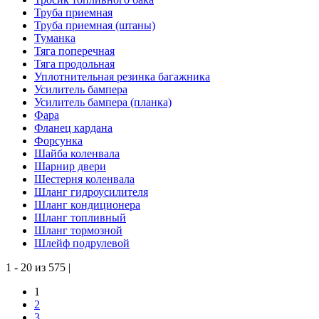
Труба приемная
Труба приемная (штаны)
Туманка
Тяга поперечная
Тяга продольная
Уплотнительная резинка багажника
Усилитель бампера
Усилитель бампера (планка)
Фара
Фланец кардана
Форсунка
Шайба коленвала
Шарнир двери
Шестерня коленвала
Шланг гидроусилителя
Шланг кондиционера
Шланг топливный
Шланг тормозной
Шлейф подрулевой
1 - 20 из 575 |
1
2
3