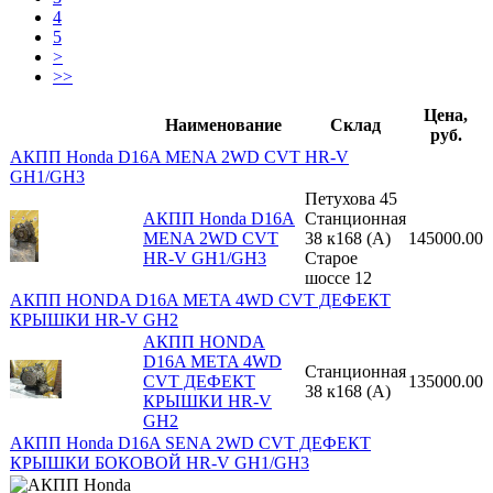
4
5
>
>>
Цена,
Наименование
Склад
руб.
АКПП Honda D16A MENA 2WD CVT HR-V
GH1/GH3
Петухова 45
АКПП Honda D16A
Станционная
MENA 2WD CVT
38 к168 (A)
145000.00
HR-V GH1/GH3
Старое
шоссе 12
АКПП HONDA D16A META 4WD CVT ДЕФЕКТ
КРЫШКИ HR-V GH2
АКПП HONDA
D16A META 4WD
Станционная
CVT ДЕФЕКТ
135000.00
38 к168 (A)
КРЫШКИ HR-V
GH2
АКПП Honda D16A SENA 2WD CVT ДЕФЕКТ
КРЫШКИ БОКОВОЙ HR-V GH1/GH3