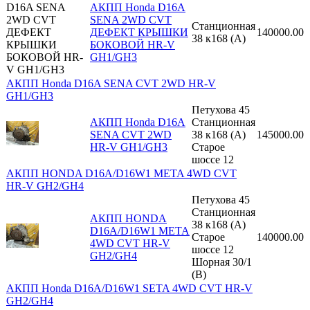
АКПП Honda D16A
SENA 2WD CVT
Станционная
ДЕФЕКТ КРЫШКИ
140000.00
38 к168 (A)
БОКОВОЙ HR-V
GH1/GH3
АКПП Honda D16A SENA CVT 2WD HR-V
GH1/GH3
Петухова 45
АКПП Honda D16A
Станционная
SENA CVT 2WD
38 к168 (A)
145000.00
HR-V GH1/GH3
Старое
шоссе 12
АКПП HONDA D16A/D16W1 META 4WD CVT
HR-V GH2/GH4
Петухова 45
Станционная
АКПП HONDA
38 к168 (A)
D16A/D16W1 META
Старое
140000.00
4WD CVT HR-V
шоссе 12
GH2/GH4
Шорная 30/1
(B)
АКПП Honda D16A/D16W1 SETA 4WD CVT HR-V
GH2/GH4