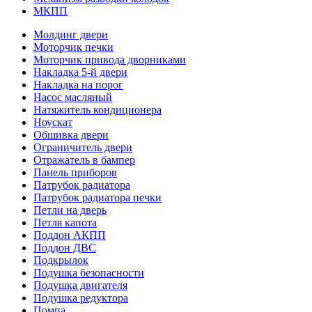
МКПП
Молдинг двери
Моторчик печки
Моторчик привода дворниками
Накладка 5-й двери
Накладка на порог
Насос масляный
Натяжитель кондиционера
Ноускат
Обшивка двери
Ограничитель двери
Отражатель в бампер
Панель приборов
Патрубок радиатора
Патрубок радиатора печки
Петли на дверь
Петля капота
Поддон АКПП
Поддон ДВС
Подкрылок
Подушка безопасности
Подушка двигателя
Подушка редуктора
Помпа