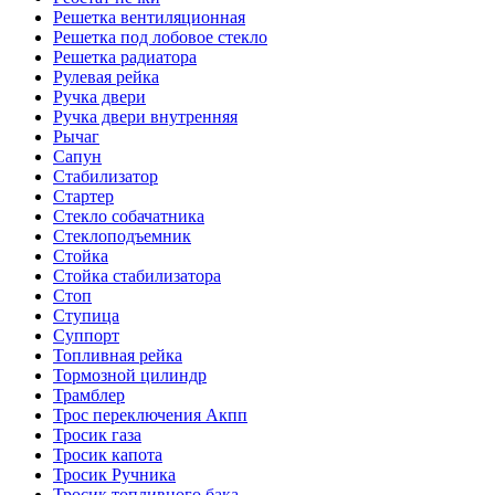
Решетка вентиляционная
Решетка под лобовое стекло
Решетка радиатора
Рулевая рейка
Ручка двери
Ручка двери внутренняя
Рычаг
Сапун
Стабилизатор
Стартер
Стекло собачатника
Стеклоподъемник
Стойка
Стойка стабилизатора
Стоп
Ступица
Суппорт
Топливная рейка
Тормозной цилиндр
Трамблер
Трос переключения Акпп
Тросик газа
Тросик капота
Тросик Ручника
Тросик топливного бака