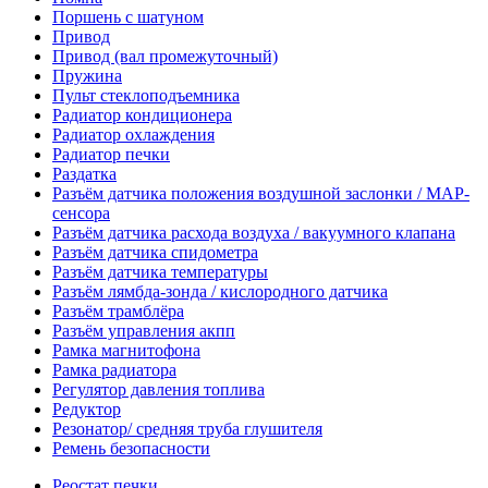
Поршень с шатуном
Привод
Привод (вал промежуточный)
Пружина
Пульт стеклоподъемника
Радиатор кондиционера
Радиатор охлаждения
Радиатор печки
Раздатка
Разъём датчика положения воздушной заслонки / MAP-
сенсора
Разъём датчика расхода воздуха / вакуумного клапана
Разъём датчика спидометра
Разъём датчика температуры
Разъём лямбда-зонда / кислородного датчика
Разъём трамблёра
Разъём управления акпп
Рамка магнитофона
Рамка радиатора
Регулятор давления топлива
Редуктор
Резонатор/ средняя труба глушителя
Ремень безопасности
Реостат печки