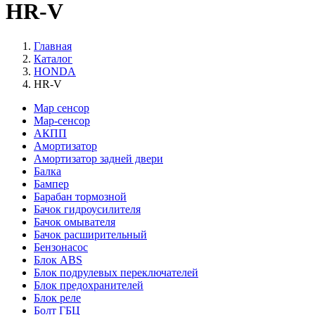
HR-V
Главная
Каталог
HONDA
HR-V
Map сенсор
Map-сенсор
АКПП
Амортизатор
Амортизатор задней двери
Балка
Бампер
Барабан тормозной
Бачок гидроусилителя
Бачок омывателя
Бачок расширительный
Бензонасос
Блок ABS
Блок подрулевых переключателей
Блок предохранителей
Блок реле
Болт ГБЦ