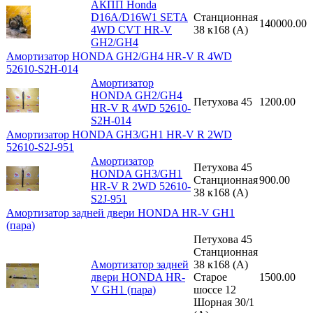
АКПП Honda
D16A/D16W1 SETA
Станционная
140000.00
4WD CVT HR-V
38 к168 (A)
GH2/GH4
Амортизатор HONDA GH2/GH4 HR-V R 4WD
52610-S2H-014
Амортизатор
HONDA GH2/GH4
Петухова 45
1200.00
HR-V R 4WD 52610-
S2H-014
Амортизатор HONDA GH3/GH1 HR-V R 2WD
52610-S2J-951
Амортизатор
Петухова 45
HONDA GH3/GH1
Станционная
900.00
HR-V R 2WD 52610-
38 к168 (A)
S2J-951
Амортизатор задней двери HONDA HR-V GH1
(пара)
Петухова 45
Станционная
Амортизатор задней
38 к168 (A)
двери HONDA HR-
Старое
1500.00
V GH1 (пара)
шоссе 12
Шорная 30/1