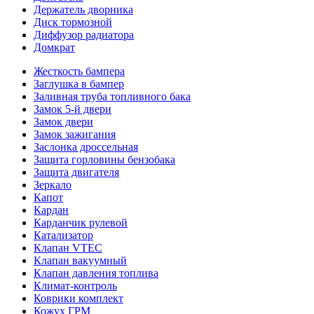
Держатель дворника
Диск тормозной
Диффузор радиатора
Домкрат
Жесткость бампера
Заглушка в бампер
Заливная труба топливного бака
Замок 5-й двери
Замок двери
Замок зажигания
Заслонка дроссельная
Защита горловины бензобака
Защита двигателя
Зеркало
Капот
Кардан
Карданчик рулевой
Катализатор
Клапан VTEC
Клапан вакуумный
Клапан давления топлива
Климат-контроль
Коврики комплект
Кожух ГРМ