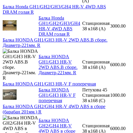
(A)
Балка Honda GH1/GH2/GH3/GH4 HR-V 4WD ABS
DRAM голая R
Балка Honda
GH1/GH2/GH3/GH4
Станционная
3000.00
HR-V 4WD ABS
38 к168 (A)
DRAM голая R
Балка HONDA GH1/GH3 HR-V 2WD ABS.В сборе.
Диаметр-221мм. R
Балка HONDA
GH1/GH3 HR-V
Станционная
6000.00
2WD ABS.В сборе.
38 к168 (A)
Диаметр-221мм. R
Балка HONDA GH1/GH3 HR-V F поперечная
Балка HONDA
Петухова 45
GH1/GH3 HR-V F
Станционная
1000.00
поперечная
38 к168 (С)
Балка HONDA GH2/GH4 HR-V 4WD ABS в сборе
(барабан 201мм.) R
Балка HONDA
GH2/GH4 HR-V
Станционная
6000.00
4WD ABS в сборе
38 к168 (A)