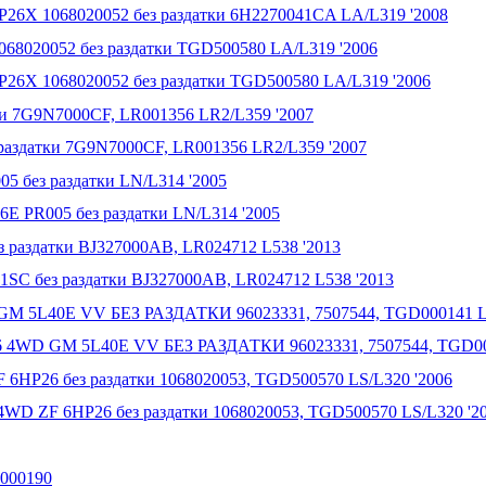
26X 1068020052 без раздатки 6H2270041CA LA/L319 '2008
68020052 без раздатки TGD500580 LA/L319 '2006
26X 1068020052 без раздатки TGD500580 LA/L319 '2006
ки 7G9N7000CF, LR001356 LR2/L359 '2007
раздатки 7G9N7000CF, LR001356 LR2/L359 '2007
5 без раздатки LN/L314 '2005
E PR005 без раздатки LN/L314 '2005
 раздатки BJ327000AB, LR024712 L538 '2013
SC без раздатки BJ327000AB, LR024712 L538 '2013
GM 5L40E VV БЕЗ РАЗДАТКИ 96023331, 7507544, TGD000141 L
6 4WD GM 5L40E VV БЕЗ РАЗДАТКИ 96023331, 7507544, TGD00
 6HP26 без раздатки 1068020053, TGD500570 LS/L320 '2006
4WD ZF 6HP26 без раздатки 1068020053, TGD500570 LS/L320 '2
D000190