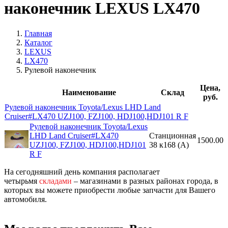
наконечник LEXUS LX470
Главная
Каталог
LEXUS
LX470
Рулевой наконечник
Цена,
Наименование
Склад
руб.
Рулевой наконечник Toyota/Lexus LHD Land
Cruiser#LX470 UZJ100, FZJ100, HDJ100,HDJ101 R F
Рулевой наконечник Toyota/Lexus
LHD Land Cruiser#LX470
Станционная
1500.00
UZJ100, FZJ100, HDJ100,HDJ101
38 к168 (A)
R F
На сегодняшний день компания располагает
четырьмя
складами
– магазинами в разных районах города, в
которых вы можете приобрести любые запчасти для Вашего
автомобиля.