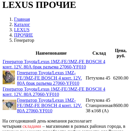
LEXUS ПРОЧИЕ
Главная
Каталог
LEXUS
ПРОЧИЕ
Генератор
Цена,
Наименование
Склад
руб.
Генератор Toyota/Lexus 1MZ-FE/3MZ-FE BOSCH 4
конт. 12V. 80A брак разъема 27060-YF010
Генератор Toyota/Lexus 1MZ-
FE/3MZ-FE BOSCH 4 конт. 12V.
Петухова 45
6200.00
80A брак разъема 27060-YF010
Генератор Toyota/Lexus 1MZ-FE/3MZ-FE BOSCH 4
конт. 12V. 80A 27060-YF010
Генератор Toyota/Lexus 1MZ-
Петухова 45
FE/3MZ-FE BOSCH 4 конт. 12V.
Станционная
8600.00
80A 27060-YF010
38 к168 (A)
На сегодняшний день компания располагает
четырьмя
складами
– магазинами в разных районах города, в