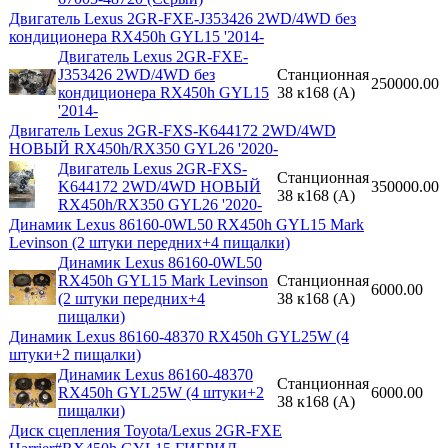
Двигатель Lexus 2GR-FXE-J353426 2WD/4WD без
кондиционера RX450h GYL15 '2014-
Двигатель Lexus 2GR-FXE-
J353426 2WD/4WD без
Станционная
250000.00
кондиционера RX450h GYL15
38 к168 (A)
'2014-
Двигатель Lexus 2GR-FXS-K644172 2WD/4WD
НОВЫЙ RX450h/RX350 GYL26 '2020-
Двигатель Lexus 2GR-FXS-
Станционная
K644172 2WD/4WD НОВЫЙ
350000.00
38 к168 (A)
RX450h/RX350 GYL26 '2020-
Динамик Lexus 86160-0WL50 RX450h GYL15 Mark
Levinson (2 штуки передних+4 пищалки)
Динамик Lexus 86160-0WL50
RX450h GYL15 Mark Levinson
Станционная
6000.00
(2 штуки передних+4
38 к168 (A)
пищалки)
Динамик Lexus 86160-48370 RX450h GYL25W (4
штуки+2 пищалки)
Динамик Lexus 86160-48370
Станционная
RX450h GYL25W (4 штуки+2
6000.00
38 к168 (A)
пищалки)
Диск сцепления Toyota/Lexus 2GR-FXE