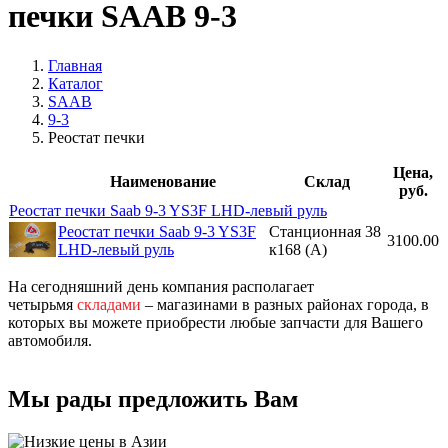
печки SAAB 9-3
Главная
Каталог
SAAB
9-3
Реостат печки
Цена,
Наименование
Склад
руб.
Реостат печки Saab 9-3 YS3F LHD-левый руль
Реостат печки Saab 9-3 YS3F
Станционная 38
3100.00
LHD-левый руль
к168 (A)
На сегодняшний день компания располагает
четырьмя
складами
– магазинами в разных районах города, в
которых вы можете приобрести любые запчасти для Вашего
автомобиля.
Мы рады предложить Вам