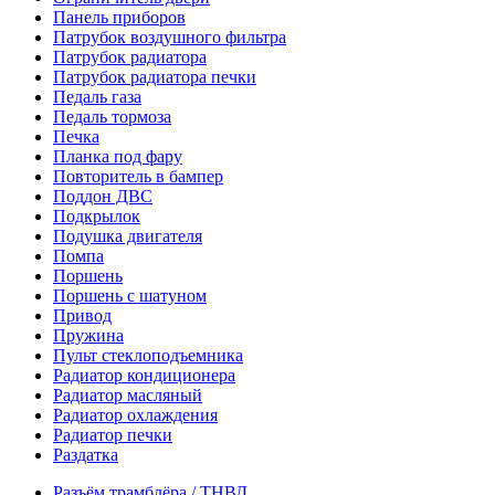
Панель приборов
Патрубок воздушного фильтра
Патрубок радиатора
Патрубок радиатора печки
Педаль газа
Педаль тормоза
Печка
Планка под фару
Повторитель в бампер
Поддон ДВС
Подкрылок
Подушка двигателя
Помпа
Поршень
Поршень с шатуном
Привод
Пружина
Пульт стеклоподъемника
Радиатор кондиционера
Радиатор масляный
Радиатор охлаждения
Радиатор печки
Раздатка
Разъём трамблёра / ТНВД