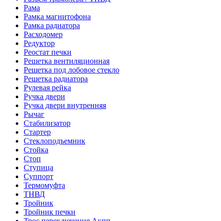
Рама
Рамка магнитофона
Рамка радиатора
Расходомер
Редуктор
Реостат печки
Решетка вентиляционная
Решетка под лобовое стекло
Решетка радиатора
Рулевая рейка
Ручка двери
Ручка двери внутренняя
Рычаг
Стабилизатор
Стартер
Стеклоподъемник
Стойка
Стоп
Ступица
Суппорт
Термомуфта
ТНВД
Тройник
Тройник печки
Трос переключения Акпп