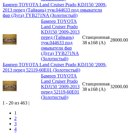
Бампер TOYOTA Land Cruiser Prado KDJ150 '2009-
2013 перед (Тайвань) тум.044633 под омыватели
фар (Дуга) TYB271NA (Золотистый)
Бампер TOYOTA
Land Cruiser Prado
KDJ150 '2009-2013
перед (Тайвань)
Станционная
28000.00
тум.044633 под
38 к168 (A)
омыватели фар
(Дуга) TYB271NA
(Золотистый)
Бампер TOYOTA Land Cruiser Prado KDJ150 '2009-
2013 перед 52119-60E01 (Золотистый)
Бампер TOYOTA
Land Cruiser Prado
Станционная
KDJ150 '2009-2013
32000.00
38 к168 (A)
перед 52119-60E01
(Золотистый)
1 - 20 из 463 |
1
2
3
4