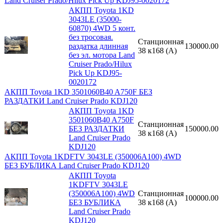
Land Cruiser Prado/Hilux Pick Up KDJ95-0020172
АКПП Toyota 1KD
3043LE (35000-
60870) 4WD 5 конт.
без тросовая.
Станционная
раздатка длинная
130000.00
38 к168 (A)
без эл. мотора Land
Cruiser Prado/Hilux
Pick Up KDJ95-
0020172
АКПП Toyota 1KD 3501060B40 A750F БЕЗ
РАЗДАТКИ Land Cruiser Prado KDJ120
АКПП Toyota 1KD
3501060B40 A750F
Станционная
БЕЗ РАЗДАТКИ
150000.00
38 к168 (A)
Land Cruiser Prado
KDJ120
АКПП Toyota 1KDFTV 3043LE (350006A100) 4WD
БЕЗ БУБЛИКА Land Cruiser Prado KDJ120
АКПП Toyota
1KDFTV 3043LE
(350006A100) 4WD
Станционная
100000.00
БЕЗ БУБЛИКА
38 к168 (A)
Land Cruiser Prado
KDJ120