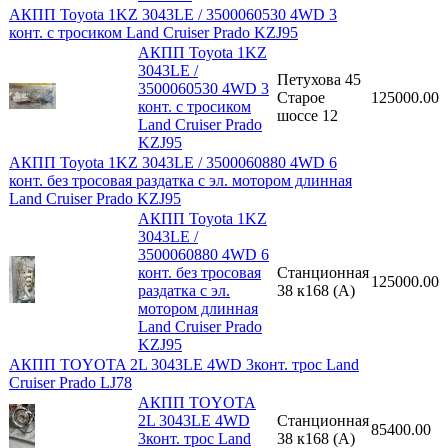
АКПП Toyota 1KZ 3043LE / 3500060530 4WD 3
конт. с тросиком Land Cruiser Prado KZJ95
АКПП Toyota 1KZ
3043LE /
Петухова 45
3500060530 4WD 3
Старое
125000.00
конт. с тросиком
шоссе 12
Land Cruiser Prado
KZJ95
АКПП Toyota 1KZ 3043LE / 3500060880 4WD 6
конт. без тросовая раздатка с эл. мотором длинная
Land Cruiser Prado KZJ95
АКПП Toyota 1KZ
3043LE /
3500060880 4WD 6
конт. без тросовая
Станционная
125000.00
раздатка с эл.
38 к168 (A)
мотором длинная
Land Cruiser Prado
KZJ95
АКПП TOYOTA 2L 3043LE 4WD 3конт. трос Land
Cruiser Prado LJ78
АКПП TOYOTA
2L 3043LE 4WD
Станционная
85400.00
3конт. трос Land
38 к168 (A)