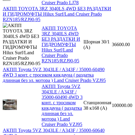
Cruiser Prado LJ78
АКПП TOYOTA 3RZ 3040LS 4WD БЕЗ РАЗДАТКИ
И ГИДРОМУФТЫ Hilux Surf/Land Cruiser Prado
RZN185/RZJ90-95
АКПП TOYOTA
3RZ 3040LS 4WD
БЕЗ РАЗДАТКИ И
Шорная 30/1
ГИДРОМУФТЫ
36600.00
(A)
Hilux Surf/Land
Cruiser Prado
RZN185/RZJ90-95
АКПП Toyota 5VZ 3043LE / A343F / 35000-60490
4WD 3 конт. с тросиком кикдауна ( раздатка
длинная без эл. мотора ) Land Cruiser Prado VZJ95
АКПП Toyota 5VZ
3043LE / A343F /
35000-60490 4WD 3
конт. с тросиком
Станционная
100000.00
кикдауна ( раздатка
38 к168 (A)
длинная без эл.
мотора ) Land
Cruiser Prado VZJ95
АКПП Toyota 5VZ 3043LE / A343F / 35000-60640