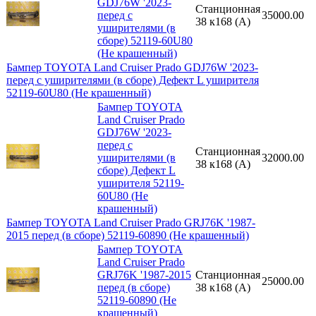
GDJ76W '2023-
Станционная
перед с
35000.00
38 к168 (A)
уширителями (в
сборе) 52119-60U80
(Не крашенный)
Бампер TOYOTA Land Cruiser Prado GDJ76W '2023-
перед с уширителями (в сборе) Дефект L уширителя
52119-60U80 (Не крашенный)
Бампер TOYOTA
Land Cruiser Prado
GDJ76W '2023-
перед с
Станционная
уширителями (в
32000.00
38 к168 (A)
сборе) Дефект L
уширителя 52119-
60U80 (Не
крашенный)
Бампер TOYOTA Land Cruiser Prado GRJ76K '1987-
2015 перед (в сборе) 52119-60890 (Не крашенный)
Бампер TOYOTA
Land Cruiser Prado
GRJ76K '1987-2015
Станционная
25000.00
перед (в сборе)
38 к168 (A)
52119-60890 (Не
крашенный)