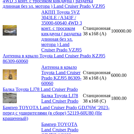
4WD 3 конт. с тросиком кикдауна ( раздатка
длинная без эл. мотора ) Land Cruiser Prado VZJ95
АКПП Toyota 5VZ
3043LE / A343F /
35000-60640 4WD 3
конт. с тросиком
Станционная
100000.00
кикдауна ( раздатка
38 к168 (A)
длинная без эл.
мотора ) Land
Cruiser Prado VZJ95
Антенна в крыло Toyota Land Cruiser Prado KZJ95
86309-60060
Антенна в крыло
Toyota Land Cruiser
Станционная
6000.00
Prado KZJ95 86309-
38 к168 (A)
60060
Балка Toyota LJ78 Land Cruiser Prado
Балка Toyota LJ78
Станционная
1800.00
Land Cruiser Prado
38 к168 (С)
Бампер TOYOTA Land Cruiser Prado GDJ76W '2023-
перед с уширителями (в сборе) 52119-60U80 (Не
крашенный)
Бампер TOYOTA
Land Cruiser Prado