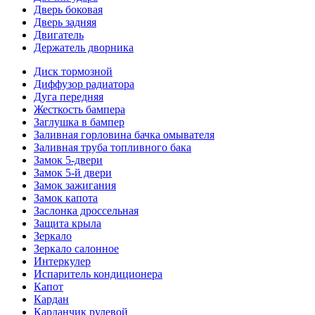
Дверь боковая
Дверь задняя
Двигатель
Держатель дворника
Диск тормозной
Диффузор радиатора
Дуга передняя
Жесткость бампера
Заглушка в бампер
Заливная горловина бачка омывателя
Заливная труба топливного бака
Замок 5-двери
Замок 5-й двери
Замок зажигания
Замок капота
Заслонка дроссельная
Защита крыла
Зеркало
Зеркало салонное
Интеркулер
Испаритель кондиционера
Капот
Кардан
Карданчик рулевой