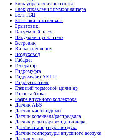
Блок управления антенной
Блок управления иммобилайзера
Болт ГБЦ
Болт шкива коленвала
Брызговик
Вакуумный насос
Вакуумный усилитель
Ветровик
Вилка сцепления
Воздуховод
Габарит
Генератор
Гидромуфта
Гидромуфта АКПП
Гидроусилитель
Главный тормозной цилиндр
Головка блока
Гофра впускного коллектора
Датчик ABS
Датчик кислородный
Датчик коленвала/распредвала
Датчик радиатора кондиционера
Датчик температуры воздуха
Датчик температуры впускного воздуха
Датчик удара