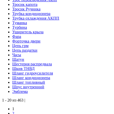
Тросик капота
Тросик Ручника
Трубка кондиционера
Трубка охлаждения АКПП
Туманка
Турбина
Уширитель крыла
Фара
Форточка двери
Цепь грм
Цепь раздатки
Часы
Шатун
Шестерня распредвала
Шкив ТНВД
Шланг гидроусилителя
Шланг кондиционера
Шланг топливный
Шрус внутренний
Эмблема
1 - 20 из 463 |
1
2