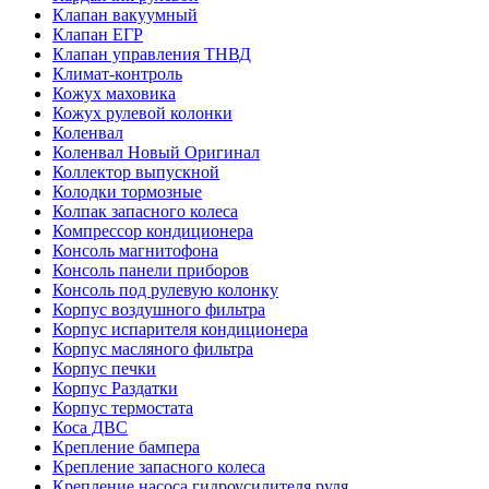
Клапан вакуумный
Клапан ЕГР
Клапан управления ТНВД
Климат-контроль
Кожух маховика
Кожух рулевой колонки
Коленвал
Коленвал Новый Оригинал
Коллектор выпускной
Колодки тормозные
Колпак запасного колеса
Компрессор кондиционера
Консоль магнитофона
Консоль панели приборов
Консоль под рулевую колонку
Корпус воздушного фильтра
Корпус испарителя кондиционера
Корпус масляного фильтра
Корпус печки
Корпус Раздатки
Корпус термостата
Коса ДВС
Крепление бампера
Крепление запасного колеса
Крепление насоса гидроусилителя руля