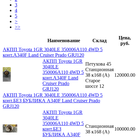
3
4
5
>
>>
Цена,
Наименование
Склад
руб.
АКПП Toyota 1GR 3040LE 350006A110 4WD 5
конт.A340F Land Cruiser Prado GRJ120
АКПП Toyota 1GR
Петухова 45
3040LE
Станционная
350006A110 4WD 5
38 к168 (A)
120000.00
конт.A340F Land
Старое
Cruiser Prado
шоссе 12
GRJ120
АКПП Toyota 1GR 3040LE 350006A110 4WD 5
конт.БЕЗ БУБЛИКА A340F Land Cruiser Prado
GRJ120
АКПП Toyota 1GR
3040LE
350006A110 4WD 5
Станционная
конт.БЕЗ
100000.00
38 к168 (A)
БУБЛИКА A340F