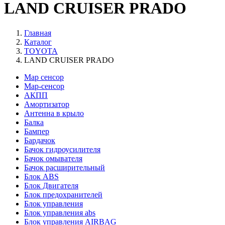
LAND CRUISER PRADO
Главная
Каталог
TOYOTA
LAND CRUISER PRADO
Map сенсор
Map-сенсор
АКПП
Амортизатор
Антенна в крыло
Балка
Бампер
Бардачок
Бачок гидроусилителя
Бачок омывателя
Бачок расширительный
Блок ABS
Блок Двигателя
Блок предохранителей
Блок управления
Блок управления abs
Блок управления AIRBAG