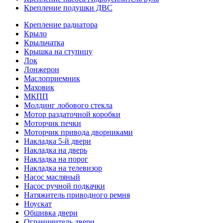
Крепление подушки ДВС
Крепление радиатора
Крыло
Крыльчатка
Крышка на ступицу
Лок
Лонжерон
Маслоприемник
Маховик
МКПП
Молдинг лобового стекла
Мотор раздаточной коробки
Моторчик печки
Моторчик привода дворниками
Накладка 5-й двери
Накладка на дверь
Накладка на порог
Накладка на телевизор
Насос масляный
Насос ручной подкачки
Натяжитель приводного ремня
Ноускат
Обшивка двери
Ограничитель двери