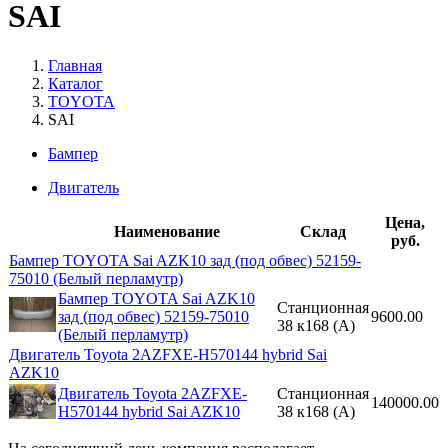
SAI
Главная
Каталог
TOYOTA
SAI
Бампер
Двигатель
Цена,
Наименование
Склад
руб.
Бампер TOYOTA Sai AZK10 зад (под обвес) 52159-
75010 (Белый перламутр)
Бампер TOYOTA Sai AZK10
Станционная
зад (под обвес) 52159-75010
9600.00
38 к168 (A)
(Белый перламутр)
Двигатель Toyota 2AZFXE-H570144 hybrid Sai
AZK10
Двигатель Toyota 2AZFXE-
Станционная
140000.00
H570144 hybrid Sai AZK10
38 к168 (A)