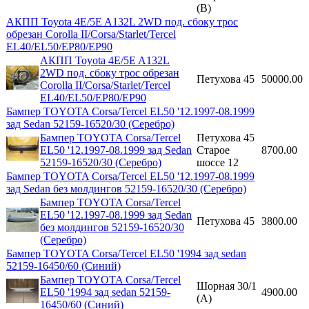
(B)
АКПП Toyota 4E/5E A132L 2WD под. сбоку трос
обрезан Corolla II/Corsa/Starlet/Tercel
EL40/EL50/EP80/EP90
АКПП Toyota 4E/5E A132L
2WD под. сбоку трос обрезан
Петухова 45
50000.00
Corolla II/Corsa/Starlet/Tercel
EL40/EL50/EP80/EP90
Бампер TOYOTA Corsa/Tercel EL50 '12.1997-08.1999
зад Sedan 52159-16520/30 (Серебро)
Бампер TOYOTA Corsa/Tercel
Петухова 45
EL50 '12.1997-08.1999 зад Sedan
Старое
8700.00
52159-16520/30 (Серебро)
шоссе 12
Бампер TOYOTA Corsa/Tercel EL50 '12.1997-08.1999
зад Sedan без молдингов 52159-16520/30 (Серебро)
Бампер TOYOTA Corsa/Tercel
EL50 '12.1997-08.1999 зад Sedan
Петухова 45
3800.00
без молдингов 52159-16520/30
(Серебро)
Бампер TOYOTA Corsa/Tercel EL50 '1994 зад sedan
52159-16450/60 (Синий)
Бампер TOYOTA Corsa/Tercel
Шорная 30/1
EL50 '1994 зад sedan 52159-
4900.00
(A)
16450/60 (Синий)