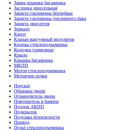
Замок крышки багажника
Заслонка дроссельная
Защита горловины бензобака
Защита горловины топливного бака
Защита двигателя
Зеркало
Капот
Клапан вакуумный модулятор
Кнопка стеклоподъемника
Колодки тормозные
Крыло
Крышка багажника
МКПП
Мотор стеклоподъемника
Моторчик печки
Ноускат
Обшивка двери
Ограничитель двери
Повторитель в бампер
Поддон АКПП
Подкрылок
Подушка безопасности
Привод
Пульт стеклоподъемника