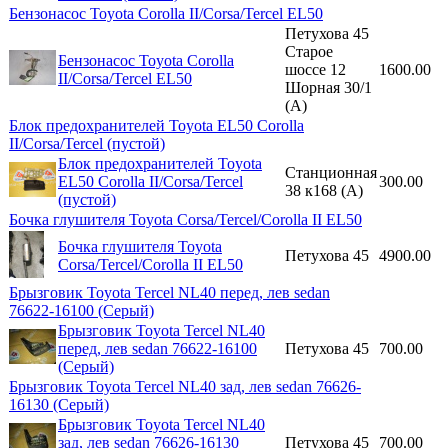
Бензонасос Toyota Corolla II/Corsa/Tercel EL50
Петухова 45
Старое
Бензонасос Toyota Corolla
шоссе 12
1600.00
II/Corsa/Tercel EL50
Шорная 30/1
(A)
Блок предохранителей Toyota EL50 Corolla
II/Corsa/Tercel (пустой)
Блок предохранителей Toyota
Станционная
EL50 Corolla II/Corsa/Tercel
300.00
38 к168 (A)
(пустой)
Бочка глушителя Toyota Corsa/Tercel/Corolla II EL50
Бочка глушителя Toyota
Петухова 45
4900.00
Corsa/Tercel/Corolla II EL50
Брызговик Toyota Tercel NL40 перед, лев sedan
76622-16100 (Серый)
Брызговик Toyota Tercel NL40
перед, лев sedan 76622-16100
Петухова 45
700.00
(Серый)
Брызговик Toyota Tercel NL40 зад, лев sedan 76626-
16130 (Серый)
Брызговик Toyota Tercel NL40
зад, лев sedan 76626-16130
Петухова 45
700.00