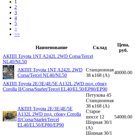
1
2
3
4
5
>
>>
Цена,
Наименование
Склад
руб.
АКПП Toyota 1NT A242L 2WD Corsa/Tercel
NL40/NL50
АКПП Toyota 1NT A242L 2WD
Станционная
40000.00
Corsa/Tercel NL40/NL50
38 к168 (A)
АКПП Toyota 2E/3E/4E/5E A132L 2WD под. сбоку
Corolla II/Corsa/Starlet/Tercel EL40/EL50/EP80/EP90
Петухова 45
Станционная
38 к168 (A)
АКПП Toyota 2E/3E/4E/5E
Старое
A132L 2WD под. сбоку Corolla
шоссе 12
54000.00
II/Corsa/Starlet/Tercel
Шорная 30/1
EL40/EL50/EP80/EP90
(A)
Шорная 30/1