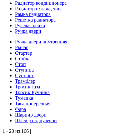
Радиатор кондиционера
Радиатор охлаждения
Рамка радиатора
Решетка радиатора
Рулевая рейка
Ручка двери
Ручка двери внутренняя
Рычаг
Стартер
Стойка
Стоп
Ступица
Суппорт
Трамблер
Тросик газа
Тросик Ручника
Туманка
Тяга поперечная
Фара
Шарнир двери
Шлейф подрулевой
1 - 20 из 166 |