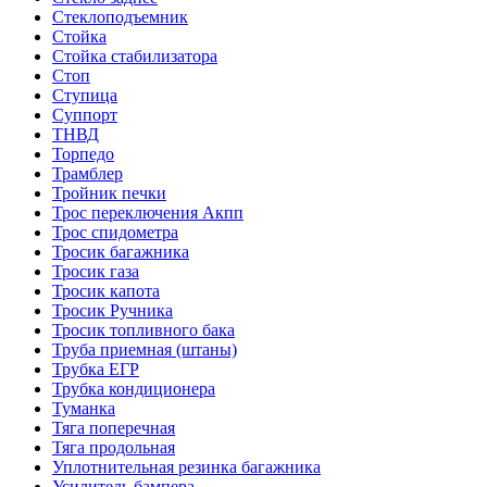
Стеклоподъемник
Стойка
Стойка стабилизатора
Стоп
Ступица
Суппорт
ТНВД
Торпедо
Трамблер
Тройник печки
Трос переключения Акпп
Трос спидометра
Тросик багажника
Тросик газа
Тросик капота
Тросик Ручника
Тросик топливного бака
Труба приемная (штаны)
Трубка ЕГР
Трубка кондиционера
Туманка
Тяга поперечная
Тяга продольная
Уплотнительная резинка багажника
Усилитель бампера