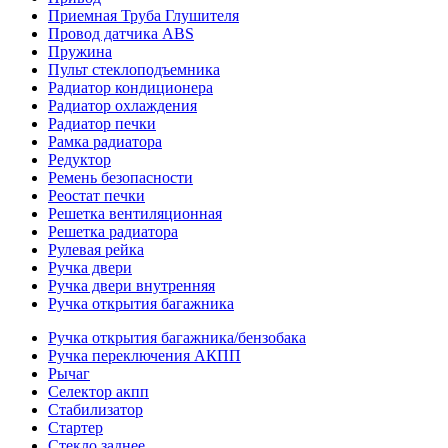
Приемная Труба Глушителя
Провод датчика ABS
Пружина
Пульт стеклоподъемника
Радиатор кондиционера
Радиатор охлаждения
Радиатор печки
Рамка радиатора
Редуктор
Ремень безопасности
Реостат печки
Решетка вентиляционная
Решетка радиатора
Рулевая рейка
Ручка двери
Ручка двери внутренняя
Ручка открытия багажника
Ручка открытия багажника/бензобака
Ручка переключения АКПП
Рычаг
Селектор акпп
Стабилизатор
Стартер
Стекло заднее