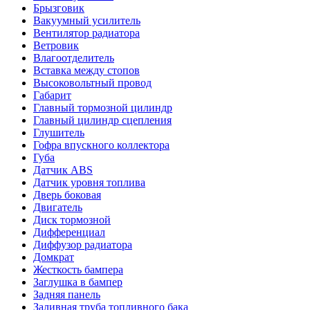
Брызговик
Вакуумный усилитель
Вентилятор радиатора
Ветровик
Влагоотделитель
Вставка между стопов
Высоковольтный провод
Габарит
Главный тормозной цилиндр
Главный цилиндр сцепления
Глушитель
Гофра впускного коллектора
Губа
Датчик ABS
Датчик уровня топлива
Дверь боковая
Двигатель
Диск тормозной
Дифференциал
Диффузор радиатора
Домкрат
Жесткость бампера
Заглушка в бампер
Задняя панель
Заливная труба топливного бака