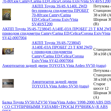
70-80т.км Camry/Carina ED/Celica/Corona Exiv/Vista SV40/ST200
АКПП Toyota 3S/4S A140L 2WD
Петухова 
без привода спидометра ПРОБЕГ
Станцион
70-80т.км Camry/Carina
38 к168 (A
ED/Celica/Corona Exiv/Vista
Шорная 3
SV40/ST200
(B)
АКПП Toyota 3S/4S-7238045 A140E-03A ПРОБЕГ 23 Т КМ 2W
приводом спидометра Camry/Carina ED/Celica/Corona Exiv/Vista
SV42-0007004
АКПП Toyota 3S/4S-7238045
A140E-03A ПРОБЕГ 23 Т КМ 2WD
Станцион
с приводом спидометра
38 к168 (A
Camry/Carina ED/Celica/Corona
Exiv/Vista SV42-0007004
Амортизатор задней двери TOYOTA Vista Ardeo SV50 (пара)
Петухова 
Станцион
38 к168 (A
Амортизатор задней двери
Старое
TOYOTA Vista Ardeo SV50 (пара)
шоссе 12
Шорная 3
(A)
Балка Toyota SV50/AZV50 Vista/Vista Ardeo '1998-2000 ABS DI
( СО СТУПИЧНЫМИ УЗЛАМИ+ТРОСЫ РУЧНИКА) R ABS