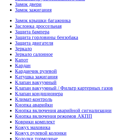
Замок двери
Замок зажигания
Замок крышки багажника
Заслонка дроссельная
Защита бампера
Защита горловины бензобака
Защита двигателя
Зеркало
Зеркало салонное
Капот
Кардан
Карданчик рулевой
Катушка зажигания
Клапан вакуумный
Клапан вакуумный / Фильтр картерных газов
Клапан кондиционера
Климат-контроль
Кнопка аварийки
Кнопка включения аварийной сигнализации
Кнопка включения режимов АКПП
Коврики комплект
Кожух маховика
Кожух рулевой колонки
Колодки тормозные