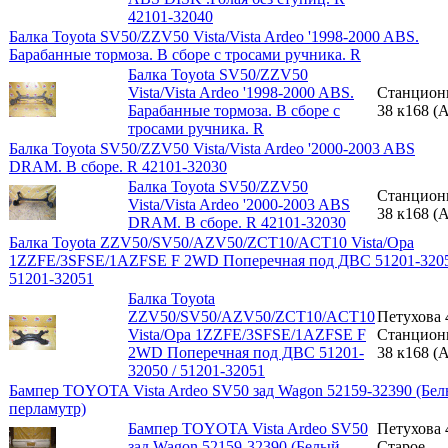
42101-32040
Балка Toyota SV50/ZZV50 Vista/Vista Ardeo '1998-2000 ABS.
Барабанные тормоза. В сборе с тросами ручника. R
Балка Toyota SV50/ZZV50
Vista/Vista Ardeo '1998-2000 ABS.
Станцион
Барабанные тормоза. В сборе с
38 к168 (A
тросами ручника. R
Балка Toyota SV50/ZZV50 Vista/Vista Ardeo '2000-2003 ABS
DRAM. В сборе. R 42101-32030
Балка Toyota SV50/ZZV50
Станцион
Vista/Vista Ardeo '2000-2003 ABS
38 к168 (A
DRAM. В сборе. R 42101-32030
Балка Toyota ZZV50/SV50/AZV50/ZCT10/ACT10 Vista/Opa
1ZZFE/3SFSE/1AZFSE F 2WD Поперечная под ДВС 51201-3205
51201-32051
Балка Toyota
ZZV50/SV50/AZV50/ZCT10/ACT10
Петухова 
Vista/Opa 1ZZFE/3SFSE/1AZFSE F
Станцион
2WD Поперечная под ДВС 51201-
38 к168 (A
32050 / 51201-32051
Бампер TOYOTA Vista Ardeo SV50 зад Wagon 52159-32390 (Бе
перламутр)
Бампер TOYOTA Vista Ardeo SV50
Петухова 
зад Wagon 52159-32390 (Белый
Старое