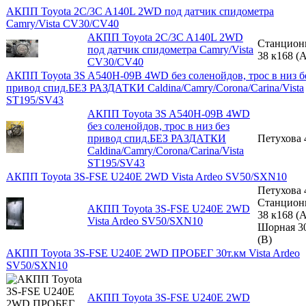
АКПП Toyota 2C/3C A140L 2WD под датчик спидометра
Camry/Vista CV30/CV40
АКПП Toyota 2C/3C A140L 2WD
Станцион
под датчик спидометра Camry/Vista
38 к168 (A
CV30/CV40
АКПП Toyota 3S A540H-09B 4WD без соленойдов, трос в низ б
привод спид.БЕЗ РАЗДАТКИ Caldina/Camry/Corona/Carina/Vista
ST195/SV43
АКПП Toyota 3S A540H-09B 4WD
без соленойдов, трос в низ без
привод спид.БЕЗ РАЗДАТКИ
Петухова 
Caldina/Camry/Corona/Carina/Vista
ST195/SV43
АКПП Toyota 3S-FSE U240E 2WD Vista Ardeo SV50/SXN10
Петухова 
Станцион
АКПП Toyota 3S-FSE U240E 2WD
38 к168 (A
Vista Ardeo SV50/SXN10
Шорная 3
(B)
АКПП Toyota 3S-FSE U240E 2WD ПРОБЕГ 30т.км Vista Ardeo
SV50/SXN10
АКПП Toyota 3S-FSE U240E 2WD