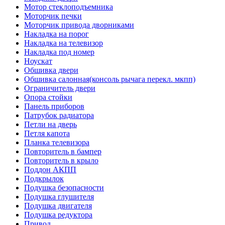
Мотор стеклоподъемника
Моторчик печки
Моторчик привода дворниками
Накладка на порог
Накладка на телевизор
Накладка под номер
Ноускат
Обшивка двери
Обшивка салонная(консоль рычага перекл. мкпп)
Ограничитель двери
Опора стойки
Панель приборов
Патрубок радиатора
Петли на дверь
Петля капота
Планка телевизора
Повторитель в бампер
Повторитель в крыло
Поддон АКПП
Подкрылок
Подушка безопасности
Подушка глушителя
Подушка двигателя
Подушка редуктора
Привод