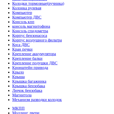
Колодки тормозные(ручника)
Колонка рулевая
Компьютер
Компьютер ДВС
Консоль кпп
консоль магнитофона
Консоль спидометра
Корпус бензонасоса
Корпус воздушного фильтра
Коса ДВС
Кран печки
Крепление аккумулятора
Крепление балки
Крепление подушки ДВС
Кронштейн привода
Крыло
Крыша
Крышка багажника
Крышка бензобака
Лючок бензобака
Магнитола
Механизм разводки колодок
МКПП
Молдинг двери