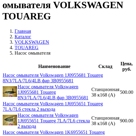
омывателя VOLKSWAGEN
TOUAREG
Главная
Каталог
VOLKSWAGEN
TOUAREG
Насос омывателя
Цена,
Наименование
Склад
руб.
Насос омывателя Volkswagen 1J0955681 Touareg
8N3/7LA/7L6/4LB фар 3B0955681
Насос омывателя Volkswagen
Станционная
1J0955681 Touareg
500.00
38 к168 (A)
8N3/7LA/7L6/4LB фар 3B0955681
Насос омывателя Volkswagen 1J6955651 Touareg
7LA/7L6 стекла 2 выхода
Насос омывателя Volkswagen
Станционная
1J6955651 Touareg 7LA/7L6 стекла
900.00
38 к168 (A)
2 выхода
Насос омывателя Volkswagen 1K6955651 Touareg