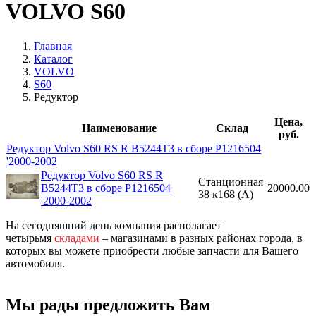
VOLVO S60
Главная
Каталог
VOLVO
S60
Редуктор
Цена,
Наименование
Склад
руб.
Редуктор Volvo S60 RS R B5244T3 в сборе P1216504
'2000-2002
Редуктор Volvo S60 RS R
Станционная
B5244T3 в сборе P1216504
20000.00
38 к168 (A)
'2000-2002
На сегодняшний день компания располагает
четырьмя
складами
– магазинами в разных районах города, в
которых вы можете приобрести любые запчасти для Вашего
автомобиля.
Мы рады предложить Вам