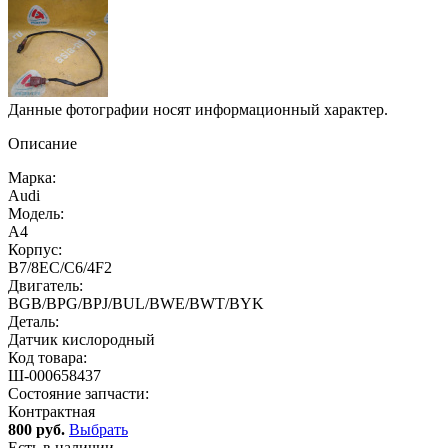
Данные фотографии носят информационный характер.
Описание
Марка:
Audi
Модель:
A4
Корпус:
B7/8EC/C6/4F2
Двигатель:
BGB/BPG/BPJ/BUL/BWE/BWT/BYK
Деталь:
Датчик кислородный
Код товара:
Ш-000658437
Состояние запчасти:
Контрактная
800 руб.
Выбрать
Есть в наличии