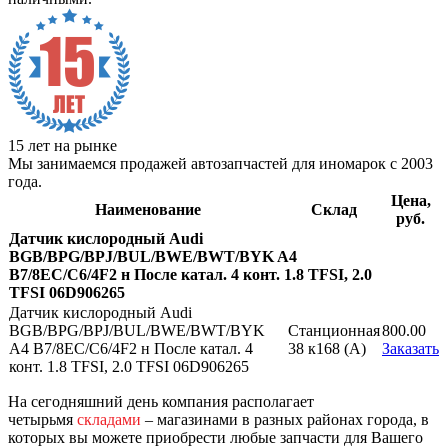
15 лет на рынке
Мы занимаемся продажей автозапчастей для иномарок с 2003
года.
Цена,
Наименование
Склад
руб.
Датчик кислородный Audi
BGB/BPG/BPJ/BUL/BWE/BWT/BYK A4
B7/8EC/C6/4F2 н После катал. 4 конт. 1.8 TFSI, 2.0
TFSI 06D906265
Датчик кислородный Audi
BGB/BPG/BPJ/BUL/BWE/BWT/BYK
Станционная
800.00
A4 B7/8EC/C6/4F2 н После катал. 4
38 к168 (A)
Заказать
конт. 1.8 TFSI, 2.0 TFSI 06D906265
На сегодняшний день компания располагает
четырьмя
складами
– магазинами в разных районах города, в
которых вы можете приобрести любые запчасти для Вашего