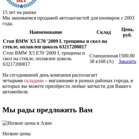
15 лет на рынке
Мы занимаемся продажей автозапчастей для иномарок с 2003
года.
Цена,
Наименование
Склад
руб.
Стоп BMW X5 E70 '2009 L трещины и скол на
стекле, оплавлен цоколь 63217200817
Стоп BMW X5 E70 '2009 L трещины и
Станционная
1500.00
скол на стекле, оплавлен цоколь
38 к168 (A)
Заказать
63217200817
На сегодняшний день компания располагает
четырьмя
складами
– магазинами в разных районах города, в
которых вы можете приобрести любые запчасти для Вашего
автомобиля.
Мы рады предложить Вам
Низкие цены