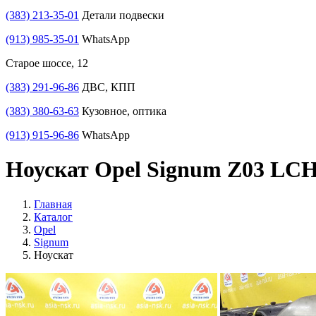
(383) 213-35-01
Детали подвески
(913) 985-35-01
WhatsApp
Старое шоссе, 12
(383) 291-96-86
ДВС, КПП
(383) 380-63-63
Кузовное, оптика
(913) 915-96-86
WhatsApp
Ноускат Opel Signum Z03 LCH
Главная
Каталог
Opel
Signum
Ноускат