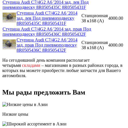
Ступица Audi C7/4G2 A6 '2014 зад, лев Под
пневмоподвеску 8R0505435C 8R0505431F
Ступица Audi C7/4G2 A6 '2014
Станционная
зад, лев Под пневмоподвеску
4000.00
38 к168 (A)
8R0505435C 8R0505431F
Ступица Audi C7/4G2 A6 '2014 зад, прав Под
пневмоподвеску 8R0505436C 8R0505432F
Ступица Audi C7/4G2 A6 '2014
Станционная
зад, прав Под пневмоподвеску
4000.00
38 к168 (A)
8R0505436C 8R0505432F
На сегодняшний день компания располагает
четырьмя
складами
– магазинами в разных районах города, в
которых вы можете приобрести любые запчасти для Вашего
автомобиля.
Мы рады предложить Вам
Низкие цены