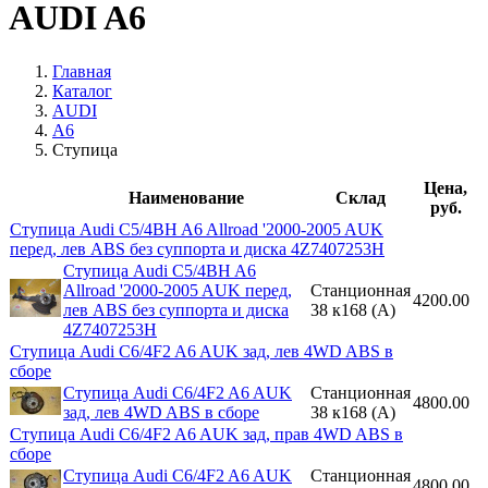
AUDI A6
Главная
Каталог
AUDI
A6
Ступица
Цена,
Наименование
Склад
руб.
Ступица Audi C5/4BH A6 Allroad '2000-2005 AUK
перед, лев ABS без суппорта и диска 4Z7407253H
Ступица Audi C5/4BH A6
Allroad '2000-2005 AUK перед,
Станционная
4200.00
лев ABS без суппорта и диска
38 к168 (A)
4Z7407253H
Ступица Audi C6/4F2 A6 AUK зад, лев 4WD ABS в
сборе
Ступица Audi C6/4F2 A6 AUK
Станционная
4800.00
зад, лев 4WD ABS в сборе
38 к168 (A)
Ступица Audi C6/4F2 A6 AUK зад, прав 4WD ABS в
сборе
Ступица Audi C6/4F2 A6 AUK
Станционная
4800.00