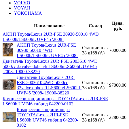
VOLVO
VOYAH
YOKOHAMA
Цена,
Наименование
Склад
руб.
АКПП Toyota/Lexus 2UR-FSE 30930-50010 4WD
LS600h/LS600hL UVF45 '2008-
АКПП Toyota/Lexus 2UR-FSE
Станционная
30930-50010 4WD
70000.00
38 к168 (A)
LS600h/LS600hL UVF45 '2008-
Двигатель Toyota/Lexus 2UR-FSE-2003610 4WD
5000cc 32valve dohc efi LS600h/LS600hL UVF45
'2008- 19000-38220
Двигатель Toyota/Lexus 2UR-
FSE-2003610 4WD 5000cc
Станционная
97000.00
32valve dohc efi LS600h/LS600hL
38 к168 (A)
UVF45 '2008- 19000-38220
Компрессор кондиционера TOYOTA/Lexus 2UR-FSE
LS600h UVF46 гибрид 042200-0102
Компрессор кондиционера
TOYOTA/Lexus 2UR-FSE
Станционная
22800.00
LS600h UVF46 гибрид 042200-
38 к168 (A)
0102