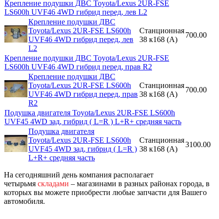
Крепление подушки ДВС Toyota/Lexus 2UR-FSE
LS600h UVF46 4WD гибрид перед, лев L2
Крепление подушки ДВС
Toyota/Lexus 2UR-FSE LS600h
Станционная
700.00
UVF46 4WD гибрид перед, лев
38 к168 (A)
L2
Крепление подушки ДВС Toyota/Lexus 2UR-FSE
LS600h UVF46 4WD гибрид перед, прав R2
Крепление подушки ДВС
Toyota/Lexus 2UR-FSE LS600h
Станционная
700.00
UVF46 4WD гибрид перед, прав
38 к168 (A)
R2
Подушка двигателя Toyota/Lexus 2UR-FSE LS600h
UVF45 4WD зад, гибрид ( L=R ) L+R+ средняя часть
Подушка двигателя
Toyota/Lexus 2UR-FSE LS600h
Станционная
3100.00
UVF45 4WD зад, гибрид ( L=R )
38 к168 (A)
L+R+ средняя часть
На сегодняшний день компания располагает
четырьмя
складами
– магазинами в разных районах города, в
которых вы можете приобрести любые запчасти для Вашего
автомобиля.