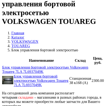
управления бортовой
электросетью
VOLKSWAGEN TOUAREG
Главная
Каталог
VOLKSWAGEN
TOUAREG
Блок управления бортовой электросетью
Цена,
Наименование
Склад
руб.
Блок управления бортовой электросетью Volkswagen
Touareg 7LA 7L6937049K
Блок управления бортовой
Станционная
электросетью Volkswagen Touareg
2300.00
38 к168 (A)
7LA 7L6937049K
На сегодняшний день компания располагает
четырьмя
складами
– магазинами в разных районах города, в
которых вы можете приобрести любые запчасти для Вашего
автомобиля.