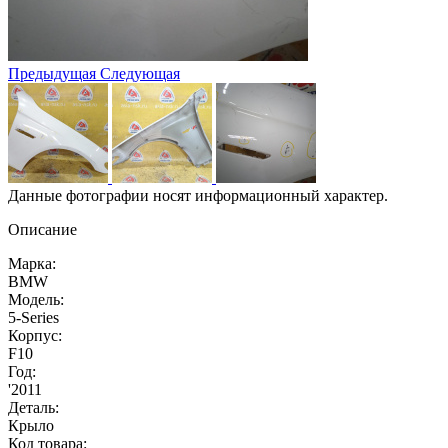
Предыдущая
Следующая
Данные фотографии носят информационный характер.
Описание
Марка:
BMW
Модель:
5-Series
Корпус:
F10
Год:
'2011
Деталь:
Крыло
Код товара: